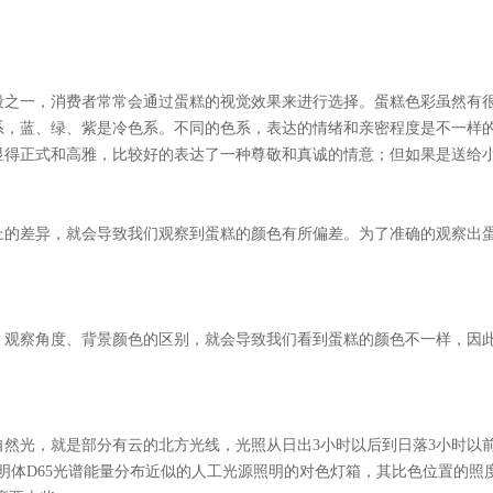
段之一，消费者常常会通过蛋糕的视觉效果来进行选择。蛋糕色彩虽然有
系，蓝、绿、紫是冷色系。不同的色系，表达的情绪和亲密程度是不一样
显得正式和高雅，比较好的表达了一种尊敬和真诚的情意；但如果是送给
上的差异，就会导致我们观察到蛋糕的颜色有所偏差。为了准确的观察出
、观察角度、背景颜色的区别，就会导致我们看到蛋糕的颜色不一样，因
然光，就是部分有云的北方光线，光照从日出3小时以后到日落3小时以
准照明体D65光谱能量分布近似的人工光源照明的对色灯箱，其比色位置的照度应