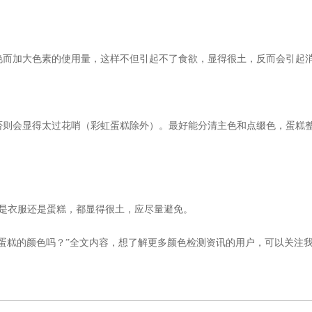
艳而加大色素的使用量，这样不但引起不了食欲，显得很土，反而会引起
否则会显得太过花哨（彩虹蛋糕除外）。最好能分清主色和点缀色，蛋糕
管是衣服还是蛋糕，都显得很土，应尽量避免。
蛋糕的颜色吗？”全文内容，想了解更多颜色检测资讯的用户，可以关注