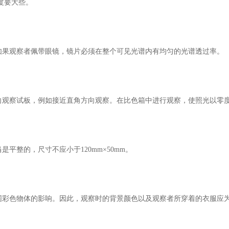
照度要大些。
如果观察者佩带眼镜，镜片必须在整个可见光谱内有均匀的光谱透过率。
观察试板，例如接近直角方向观察。在比色箱中进行观察，使照光以零度
平整的，尺寸不应小于120mm×50mm。
围彩色物体的影响。因此，观察时的背景颜色以及观察者所穿着的衣服应