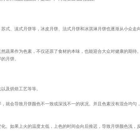
、苏式、滇式月饼等，冰皮月饼、法式月饼和冰淇淋月饼也逐渐从小众走
天然蔬果作为色素，不仅还原了食材的本味，也能迎合大众对健康的期待
样的月饼。
比以及烘焙工艺等等。
样，就会导致月饼颜色不一致或深浅不一的状况。并且色素没有混合均匀
变化。如果上火的温度太低，上色的时间会向后推迟，导致月饼颜色浅，